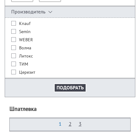
Производитель
Knauf
Semin
WEBER
Волма
Литокс
ТИМ
Церезит
Шпатлевка
1
2
3