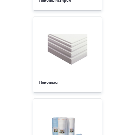
Пенополистирол
Пенопласт