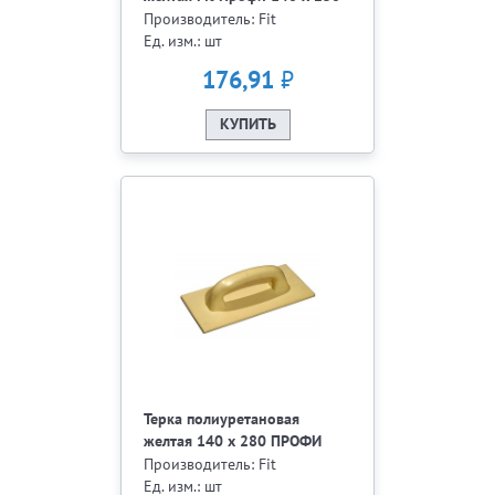
мм
Производитель: Fit
Ед. изм.: шт
₽
176,91
КУПИТЬ
Терка полиуретановая
желтая 140 х 280 ПРОФИ
05585
Производитель: Fit
Ед. изм.: шт