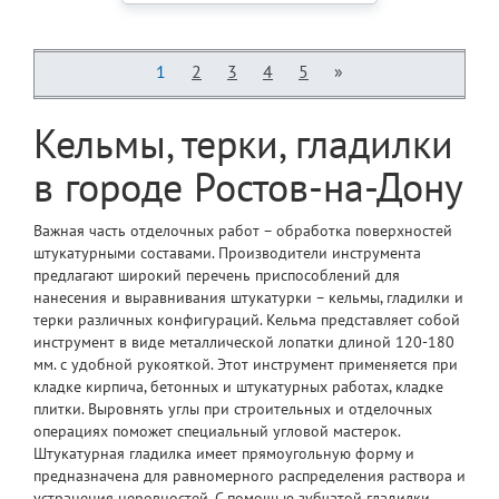
1
2
3
4
5
»
Кельмы, терки, гладилки
в городе Ростов-на-Дону
Важная часть отделочных работ – обработка поверхностей
штукатурными составами. Производители инструмента
предлагают широкий перечень приспособлений для
нанесения и выравнивания штукатурки – кельмы, гладилки и
терки различных конфигураций. Кельма представляет собой
инструмент в виде металлической лопатки длиной 120-180
мм. с удобной рукояткой. Этот инструмент применяется при
кладке кирпича, бетонных и штукатурных работах, кладке
плитки. Выровнять углы при строительных и отделочных
операциях поможет специальный угловой мастерок.
Штукатурная гладилка имеет прямоугольную форму и
предназначена для равномерного распределения раствора и
устранения неровностей. С помощью зубчатой гладилки