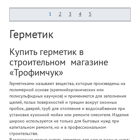
1
2
3
4
5
Герметик
Купить
герметик
в
строительном магазине
«Трофимчук»
Герметиками называют вещества, которые произведены на
полимерной основе (кремнийорганических или
полисульфидных каучуков) и применяются для заполнения
щелей, полых поверхностей и трещин вокруг оконных
пробок, дверей, труб для отопления и водоснабжения при
установке кухонной мойки или ремонте смесителя. Изделия
широко используются не только для бытовых нужд при
капитальном ремонте, но и в профессиональном
строительстве.
В магазинах можно
купить герметик
для самых разных нужд: