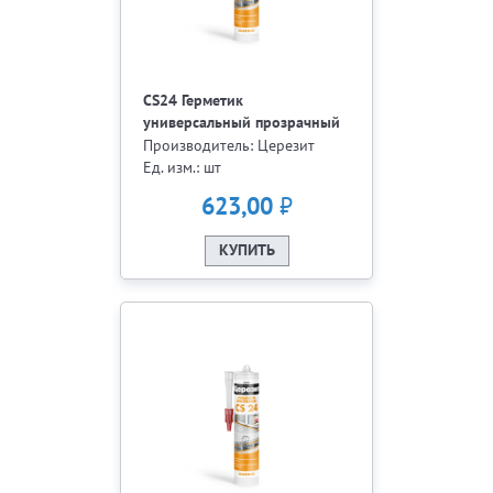
CS24 Герметик
универсальный прозрачный
Церезит 280 мл
Производитель: Церезит
Ед. изм.: шт
₽
623,00
КУПИТЬ