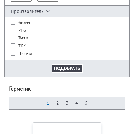
Производитель
Grover
PHG
Tytan
ТКК
Церезит
Герметик
1
2
3
4
5