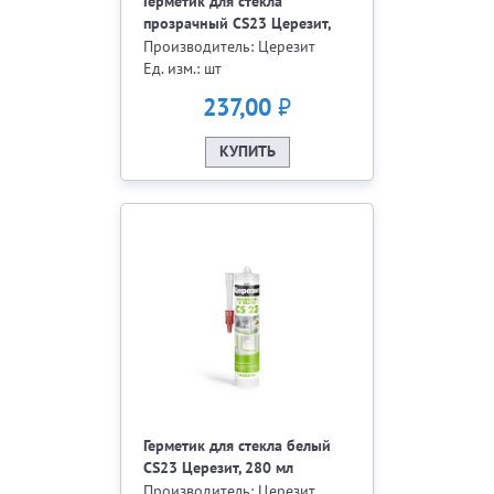
Герметик для стекла
прозрачный CS23 Церезит,
280 мл
Производитель: Церезит
Ед. изм.: шт
₽
237,00
КУПИТЬ
Герметик для стекла белый
CS23 Церезит, 280 мл
Производитель: Церезит