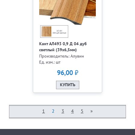
Кант АЛ493 0,9 Д 04 дуб
светлый (39х6,5мм)
Производитель: Алувин
Ед. изм.: шт
₽
96,00
КУПИТЬ
1
2
3
4
5
»