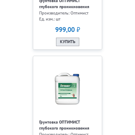
Грунтовка ОПТИМИСТ
глубокого проникновения
для внутренних работ 10 л.
Производитель: Оптимист
G107
Ед. изм.: шт
₽
999,00
КУПИТЬ
Грунтовка ОПТИМИСТ
глубокого проникновения
для внутренних работ 5 л.
Производитель: Оптимист