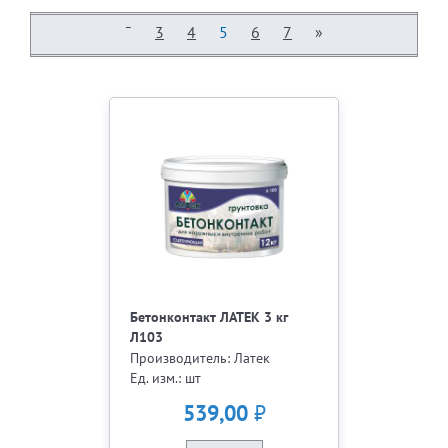
¯
3
4
5
6
7
»
Бетонконтакт ЛАТЕК 3 кг
Л103
Производитель: Латек
Ед. изм.: шт
₽
539,00