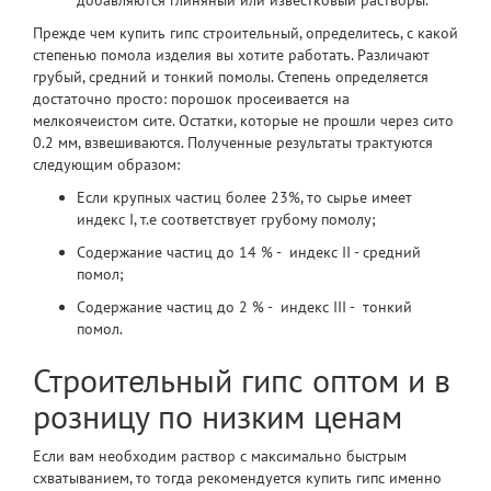
добавляются глиняный или известковый растворы.
Прежде чем
купить гипс строительный
, определитесь, с какой
степенью помола изделия вы хотите работать. Различают
грубый, средний и тонкий помолы. Степень определяется
достаточно просто: порошок просеивается на
мелкоячеистом сите. Остатки, которые не прошли через сито
0.2 мм, взвешиваются. Полученные результаты трактуются
следующим образом:
Если крупных частиц более 23%, то сырье имеет
индекс I, т.е соответствует грубому помолу;
Содержание частиц до 14 % - индекс II - средний
помол;
Содержание частиц до 2 % - индекс III - тонкий
помол.
Строительный гипс оптом и в
розницу по низким ценам
Если вам необходим раствор с максимально быстрым
схватыванием, то тогда рекомендуется
купить гипс
именно