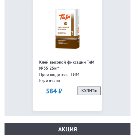
Клей высокой фиксации ТиМ
№35 25кг*
Производитель: ТИМ
Ед. изм.: шт
₽
584
КУПИТЬ
АКЦИЯ