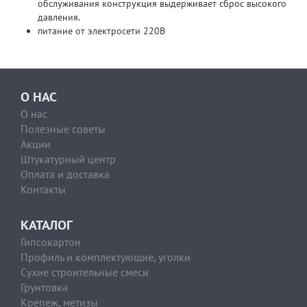
обслуживания конструкция выдерживает сброс высокого
давления.
питание от электросети 220В
О НАС
О нас
Полезные советы
Акции
Штукатурный центр
Оплата и доставка
Контакты
КАТАЛОГ
Гипсокартон
Профиль и комплектующие, уголки
Сухие строительные смеси
Грунтовка
Крепеж, метизы