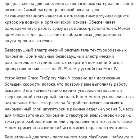
предназначена для нанесения лакокрасочных материалов любой
вязкости. Самый распространенный аппарат для
механизированного нанесения огнезащитных вспучивающихся
красок на водной и органической основе. Обеспечивает
одновременную работу сразу двух краско-распылителей. Может
применяться для распыления не абразивных декоративных
штукатурок и шпатлевок.
Безвоздушный электрический распылитель текстурированных
покрытий. Оригинальный безвоздушный электрический
распылитель текстурированных покрытий компании Graco, с
продуктивностью выше на 20 %, чем у устройства Mark IV.
Устройство Graco TexSpray Mark V создано для достижения
большей скорости потока, что позволит вам выполнять работу
быстрее. В его комплектацию входит усовершенствованный
сверхпрочный текстурный пистолет. В нем может устанавливаться
наконечник большего размера. Устройство может распылять
накрывочный слой штукатурки в режиме отделки уровня 5, массу
для гипсокартонных покрытий с текстурой апельсиновой корки,
текстурой разбрызгивания или с продавленной текстурой. Также
может применяться широкий ассортимент красок и грунтовок.
Бесщеточный двигатель постоянного тока MaxPower – забудьте о