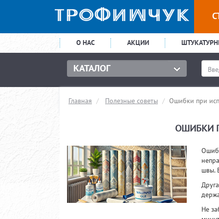
С
О НАС
АКЦИИ
ШТУКАТУРН
Главная
Полезные советы
Ошибки при исп
ОШИБКИ П
Ошибк
непра
швы. 
Друга
держа
Не за