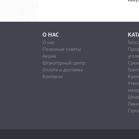
минут
О НАС
КАТ
О нас
Гипс
Полезные советы
Проф
Акции
угол
Штукатурный центр
Сухи
Оплата и доставка
Грун
Контакты
Креп
Утеп
мате
Шпат
Лако
Стро