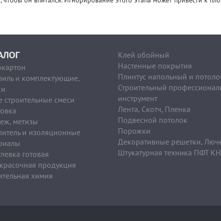
, чтобы он впитался. Игнорирование этого этапа может привести к пл
Клей обойный
АЛОГ
Настенные покрытия
окартон
Плинтус напольный и потол
иль и комплектующие,
Строительный профессионал
ки
инструмент
е строительные смеси
Лента, Скотч, Пленка
товка
Подвесной потолок
еж, метизы
Порожки
литель и изоляционные
Декоративные решетки, Люч
риалы
Штукатурная техника ПФТ К
левка готовая
красочная продукция
ительная химия